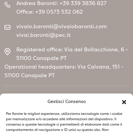
Andrea Baronti:
+39 339 3836 827
Office:
+39 0573 532 062
vivaio.baronti@vivaiobaronti.com
vivai.baronti@pec.it
Registered office: Via del Bollacchione, 6 -
51100 Canapale PT
Operational headquarters: Via Calvana, 151 -
51100 Canapale PT
Home
Gestisci Consenso
Environmental Policy manifesto
Per fornire le migliori esperienze, utilizziamo tecnologie come i cookie
per memorizzare e/o accedere alle informazioni del dispositivo. Il
consenso a queste tecnologie ci permetterà di elaborare dati come il
Follow us on social network
comportamento di navigazione o ID unici su questo sito. Non