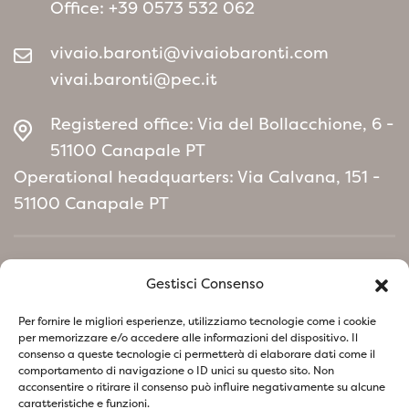
Office:
+39 0573 532 062
vivaio.baronti@vivaiobaronti.com
vivai.baronti@pec.it
Registered office: Via del Bollacchione, 6 -
51100 Canapale PT
Operational headquarters: Via Calvana, 151 -
51100 Canapale PT
Home
Gestisci Consenso
Environmental Policy manifesto
Per fornire le migliori esperienze, utilizziamo tecnologie come i cookie
per memorizzare e/o accedere alle informazioni del dispositivo. Il
consenso a queste tecnologie ci permetterà di elaborare dati come il
Follow us on social network
comportamento di navigazione o ID unici su questo sito. Non
acconsentire o ritirare il consenso può influire negativamente su alcune
caratteristiche e funzioni.