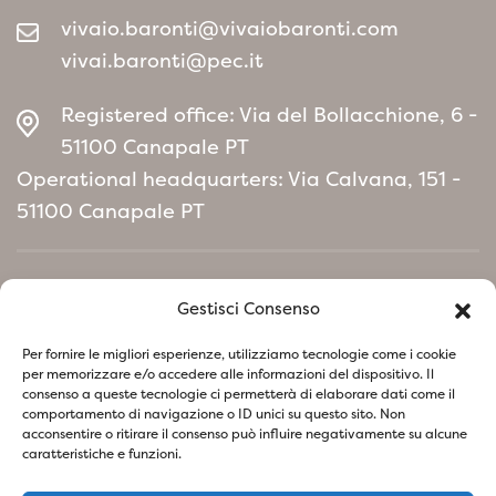
vivaio.baronti@vivaiobaronti.com
vivai.baronti@pec.it
Registered office: Via del Bollacchione, 6 -
51100 Canapale PT
Operational headquarters: Via Calvana, 151 -
51100 Canapale PT
Home
Gestisci Consenso
Environmental Policy manifesto
Per fornire le migliori esperienze, utilizziamo tecnologie come i cookie
per memorizzare e/o accedere alle informazioni del dispositivo. Il
consenso a queste tecnologie ci permetterà di elaborare dati come il
Follow us on social network
comportamento di navigazione o ID unici su questo sito. Non
acconsentire o ritirare il consenso può influire negativamente su alcune
caratteristiche e funzioni.