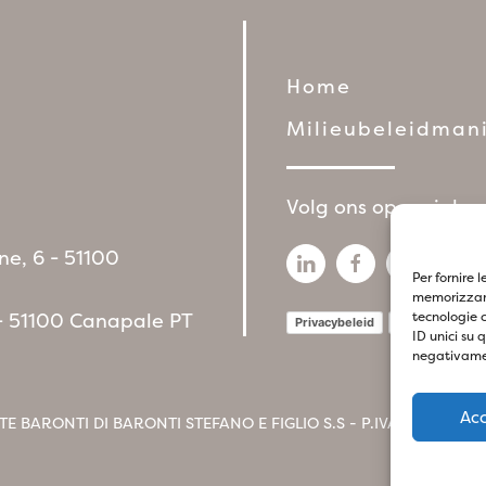
Home
Milieubeleidmani
Volg ons op sociale
ne, 6 - 51100
Per fornire 
memorizzare
 - 51100 Canapale PT
tecnologie 
Privacybeleid
Cookiebeleid
ID unici su 
negativamen
Ac
TE BARONTI DI BARONTI STEFANO E FIGLIO S.S - P.IVA
017412604