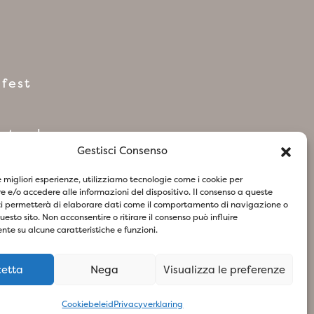
fest
 netwerken
Gestisci Consenso
le migliori esperienze, utilizziamo tecnologie come i cookie per
 e/o accedere alle informazioni del dispositivo. Il consenso a queste
ci permetterà di elaborare dati come il comportamento di navigazione o
questo sito. Non acconsentire o ritirare il consenso può influire
te su alcune caratteristiche e funzioni.
cetta
Nega
Visualizza le preferenze
73
- Design & Concept By Woola
Cookiebeleid
Privacyverklaring