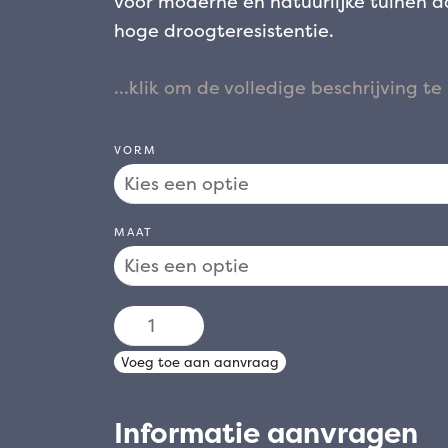
voor moderne en natuurlijke tuinen 
hoge droogteresistentie.
VORM
MAAT
COTINUS
COGGYRA
Voeg toe aan aanvraag
"ROYAL
PURPLE"
Informatie aanvragen
aantal