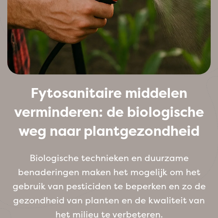
Fytosanitaire middelen
verminderen: de biologische
weg naar plantgezondheid
Biologische technieken en duurzame
benaderingen maken het mogelijk om het
gebruik van pesticiden te beperken en zo de
gezondheid van planten en de kwaliteit van
het milieu te verbeteren.