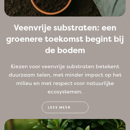
Veenvrije substraten: een
groenere toekomst begint bij
de bodem
Kiezen voor veenvrije substraten betekent
duurzaam telen, met minder impact op het
milieu en met respect voor natuurlijke
ecosystemen.
LEES MEER