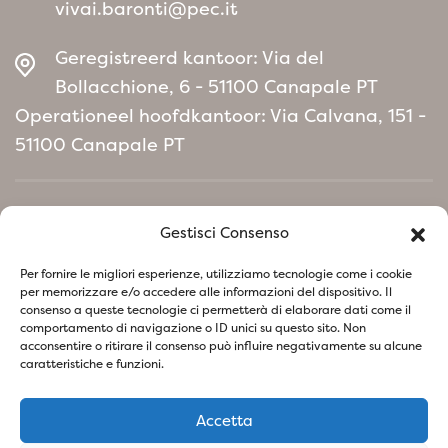
vivai.baronti@pec.it
Geregistreerd kantoor: Via del
Bollacchione, 6 - 51100 Canapale PT
Operationeel hoofdkantoor: Via Calvana, 151 -
51100 Canapale PT
Home
Gestisci Consenso
Milieubeleidmanifest
Per fornire le migliori esperienze, utilizziamo tecnologie come i cookie
per memorizzare e/o accedere alle informazioni del dispositivo. Il
consenso a queste tecnologie ci permetterà di elaborare dati come il
Volg ons op sociale netwerken
comportamento di navigazione o ID unici su questo sito. Non
acconsentire o ritirare il consenso può influire negativamente su alcune
caratteristiche e funzioni.
Accetta
Privacybeleid
Cookiebeleid