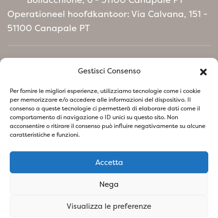
Operationeel hoofdkantoor: Via Calvana, 151 -
51100 Canapale PT
Home
Gestisci Consenso
Milieubeleidmanifest
Per fornire le migliori esperienze, utilizziamo tecnologie come i cookie
per memorizzare e/o accedere alle informazioni del dispositivo. Il
consenso a queste tecnologie ci permetterà di elaborare dati come il
Volg ons op sociale netwerken
comportamento di navigazione o ID unici su questo sito. Non
acconsentire o ritirare il consenso può influire negativamente su alcune
caratteristiche e funzioni.
Accetta
Privacybeleid
Cookiebeleid
Nega
SOCIETA' AGRICOLA VIVAI PIANTE BARONTI DI BARONTI
Visualizza le preferenze
STEFANO E FIGLIO S.S - P.IVA
01741260473
- Design &