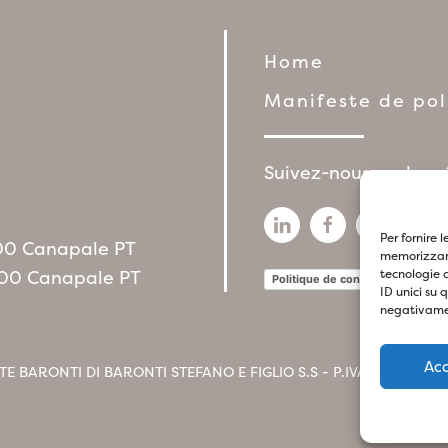
Home
Manifeste de po
Suivez-nous sur les 
Per fornire 
1100 Canapale PT
memorizzare
1100 Canapale PT
tecnologie 
Politique de confidentialité
P
ID unici su 
negativamen
Ac
TE BARONTI DI BARONTI STEFANO E FIGLIO S.S - P.IVA
017412604