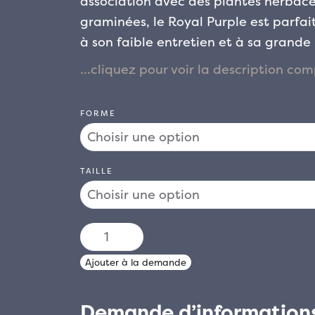
association avec des plantes herbacé
graminées, le Royal Purple est parfai
à son faible entretien et à sa grande 
FORME
TAILLE
quantité
de
Ajouter à la demande
COTINUS
COGGYRA
Demande d’information
"ROYAL