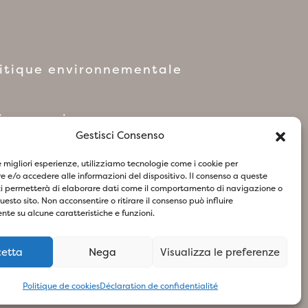
litique environnementale
réseaux sociaux
Gestisci Consenso
le migliori esperienze, utilizziamo tecnologie come i cookie per
 e/o accedere alle informazioni del dispositivo. Il consenso a queste
ci permetterà di elaborare dati come il comportamento di navigazione o
olitique relative aux Cookies
questo sito. Non acconsentire o ritirare il consenso può influire
te su alcune caratteristiche e funzioni.
cetta
Nega
Visualizza le preferenze
73
- Design & Concept By Woola
Politique de cookies
Déclaration de confidentialité