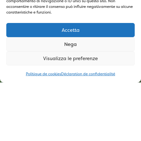
comportamento di navigazione o ID unici su questo sito. Non
acconsentire o ritirare il consenso può influire negativamente su alcune
caratteristiche e funzioni.
Accetta
Nega
Visualizza le preferenze
Politique de cookies
Déclaration de confidentialité
Votre p
Retour