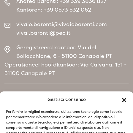
Andrea Baronti:
+39 339 3836 827
Kantoren:
+39 0573 532 062
vivaio.baronti@vivaiobaronti.com
vivai.baronti@pec.it
Geregistreerd kantoor: Via del
Bollacchione, 6 - 51100 Canapale PT
Operationeel hoofdkantoor: Via Calvana, 151 -
51100 Canapale PT
Home
Gestisci Consenso
Milieubeleidmanifest
Per fornire le migliori esperienze, utilizziamo tecnologie come i cookie
per memorizzare e/o accedere alle informazioni del dispositivo. Il
consenso a queste tecnologie ci permetterà di elaborare dati come il
Volg ons op sociale netwerken
comportamento di navigazione o ID unici su questo sito. Non