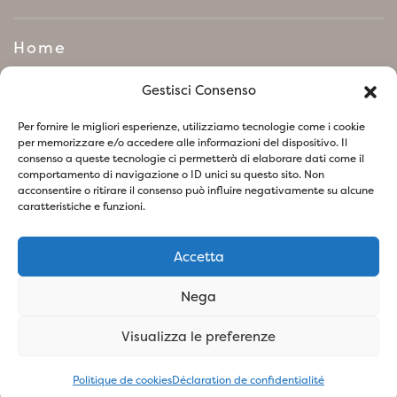
Home
Manifeste de politique
Gestisci Consenso
environnementale
Per fornire le migliori esperienze, utilizziamo tecnologie come i cookie
per memorizzare e/o accedere alle informazioni del dispositivo. Il
consenso a queste tecnologie ci permetterà di elaborare dati come il
Suivez-nous sur les réseaux sociaux
comportamento di navigazione o ID unici su questo sito. Non
acconsentire o ritirare il consenso può influire negativamente su alcune
caratteristiche e funzioni.
Accetta
Politique de confidentialité
Politique relative aux Cookies
Nega
SOCIETA' AGRICOLA VIVAI PIANTE BARONTI DI BARONTI
Visualizza le preferenze
STEFANO E FIGLIO S.S - P.IVA
01741260473
- Design &
Concept By Woola
Politique de cookies
Déclaration de confidentialité