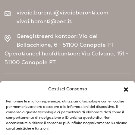
vivaio.baronti@vivaiobaronti.com
vivai.baronti@pec.it
Geregistreerd kantoor: Via del
Bollacchione, 6 - 51100 Canapale PT
Operationeel hoofdkantoor: Via Calvana, 151 -
51100 Canapale PT
Home
Gestisci Consenso
Milieubeleidmanifest
Per fornire le migliori esperienze, utilizziamo tecnologie come i cookie
per memorizzare e/o accedere alle informazioni del dispositivo. Il
consenso a queste tecnologie ci permetterà di elaborare dati come il
Volg ons op sociale netwerken
comportamento di navigazione o ID unici su questo sito. Non
acconsentire o ritirare il consenso può influire negativamente su alcune
caratteristiche e funzioni.