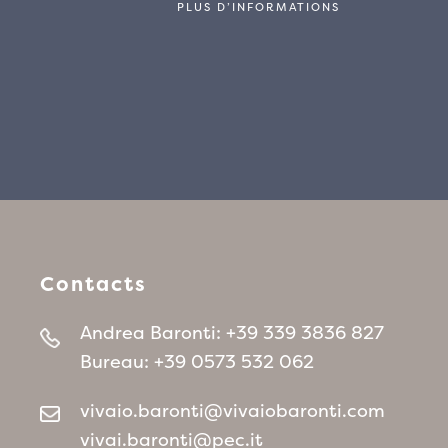
PLUS D’INFORMATIONS
Contacts
Andrea Baronti:
+39 339 3836 827
Bureau:
+39 0573 532 062
vivaio.baronti@vivaiobaronti.com
vivai.baronti@pec.it