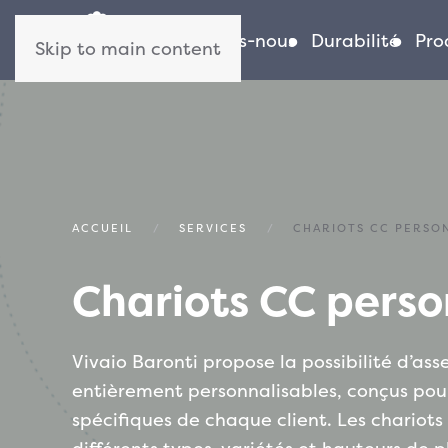
Qui sommes-nous
Durabilité
Pro
Skip to main content
ACCUEIL
SERVICES
CHARIOTS CC PERSO
Chariots CC perso
Vivaio Baronti propose la possibilité d’as
nos clients peuvent optimiser leurs a
entièrement personnalisables, conçus pou
fonction des besoins saisonniers, du 
spécifiques de chaque client. Les chariots
préférences de leurs clients. Chaque chario