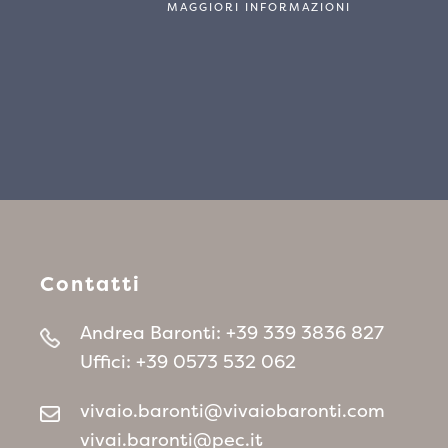
MAGGIORI INFORMAZIONI
Contatti
Andrea Baronti:
+39 339 3836 827
Uffici:
+39 0573 532 062
vivaio.baronti@vivaiobaronti.com
vivai.baronti@pec.it