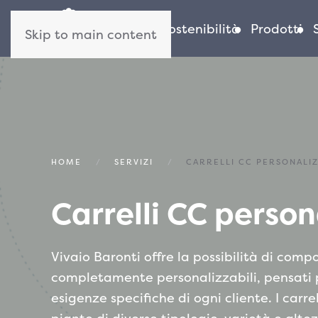
Azienda
Sostenibilità
Prodotti
Skip to main content
HOME
SERVIZI
CARRELLI CC PERSONALIZ
Carrelli CC person
Vivaio Baronti offre la possibilità di compo
nostri clienti possono ottimizzare le fornitu
completamente personalizzabili, pensati p
necessità stagionali, alla tipologia di mercat
esigenze specifiche di ogni cliente. I carre
della propria clientela. Ogni carrello è stu