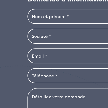
touche de fraîcheur et de parfum au ja
CHICO
que les abeilles et les papillons. Aprè
(R-
baies rouges qui persistent une parti
ROYALTY)
supplémentaire à la plante. Photinia x
s’adapte à une grande variété de sols,
préfère une exposition ensoleillée o
la couleur rouge vif des nouvelles pou
variété convient parfaitement aux ja
Relativement rustique au froid, elle 
où les gelées sont particulièrement f
vive de ses pousses et à sa facilité d’
choix idéal pour ceux qui recherche
couleur et dynamisme aux petits jardi
compromettre sa beauté et sa résist