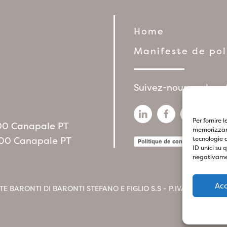
Home
Manifeste de po
Suivez-nous sur les 
Per fornire 
1100 Canapale PT
memorizzare
1100 Canapale PT
tecnologie 
Politique de confidentialité
P
ID unici su 
negativamen
Ac
TE BARONTI DI BARONTI STEFANO E FIGLIO S.S - P.IVA
017412604