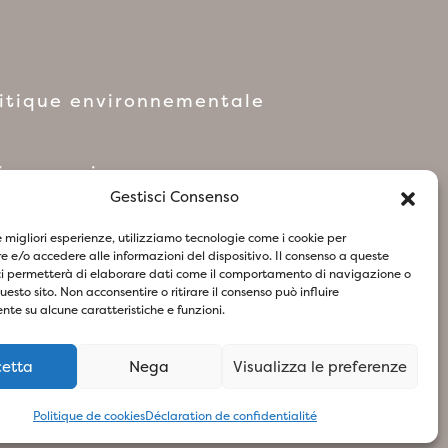
litique environnementale
réseaux sociaux
Gestisci Consenso
le migliori esperienze, utilizziamo tecnologie come i cookie per
 e/o accedere alle informazioni del dispositivo. Il consenso a queste
ci permetterà di elaborare dati come il comportamento di navigazione o
olitique relative aux Cookies
questo sito. Non acconsentire o ritirare il consenso può influire
te su alcune caratteristiche e funzioni.
cetta
Nega
Visualizza le preferenze
73
- Design & Concept By Woola
Politique de cookies
Déclaration de confidentialité