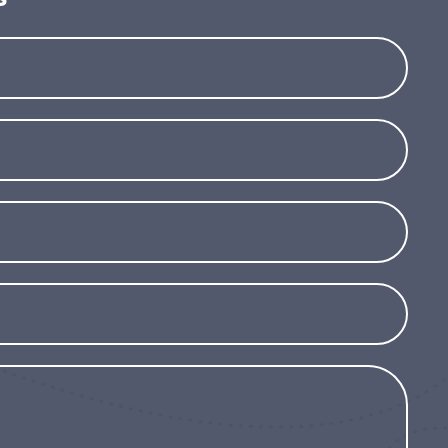
rdin, attirant les insectes pollinisateurs tels
s la floraison, la plante peut produire des
e de l’hiver, ajoutant un élément décoratif
 fraseri « Chico » est une plante rustique qui
 à condition qu’ils soient bien drainés. Elle
u semi-ombragée, ce qui contribue à rehausser
sses. Résistante au vent et au sel, cette
rdins côtiers et aux environnements venteux.
peut nécessiter une protection dans les régions
ortes. Grâce à son port compact, à la couleur
entretien, Photinia x fraseri « Chico » est un
nt une plante ornementale qui apportera
ns ou aux espaces restreints, sans
ance.