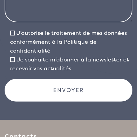
orange. Bien que sa floraison ne soit pas
abondante, le feuillage reste le point fort de
ce cultivar, offrant couleur et intérêt visuel
tout au long de l’année. Le Phormium ‘Yellow
J’autorise le traitement de mes données
Wave’ est rustique et facile à cultiver. Adapté
conformément à la
Politique de
aux sols bien drainés, il préfère une exposition
confidentialité
ensoleillée ou semi-ombragée qui met en
Je souhaite m’abonner à la newsletter et
valeur l’éclat de sa panachure jaune. Résistant
recevoir vos actualités
à la sécheresse, tolérant le vent et le sel, il est
parfait pour les jardins côtiers ou les régions
au climat chaud et sec. Bien que résistant au
froid modéré, il est conseillé de le protéger
lors des gelées prolongées ou de le cultiver en
pot, afin de pouvoir l’abriter facilement
pendant l’hiver. Pour sa beauté exotique, sa
Contacts