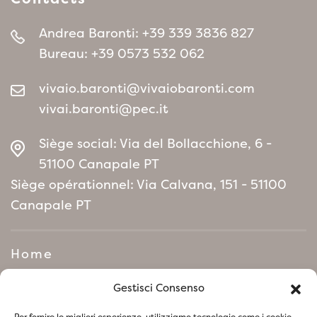
résistance aux conditions environnementales
difficiles et sa capacité à ajouter une touche
Andrea Baronti:
+39 339 3836 827
lumineuse et dynamique au paysage, le
Bureau:
+39 0573 532 062
Phormium ‘Yellow Wave’ est un excellent choix
pour ceux qui recherchent une plante
vivaio.baronti@vivaiobaronti.com
décorative et facile d’entretien, capable
vivai.baronti@pec.it
d’apporter couleur et vitalité toute l’année.
Siège social: Via del Bollacchione, 6 -
51100 Canapale PT
Siège opérationnel: Via Calvana, 151 - 51100
Canapale PT
Home
Manifeste de politique
Gestisci Consenso
environnementale