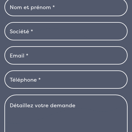
allées ou comme plante en pot pour les
terrasses et les balcons. Le Phormium ‘Yellow
Wave’ atteint généralement une hauteur de
1,2 à 1,5 mètre, pour une largeur d’environ 1
mètre. Son port est dressé et soigné, mais
avec une apparence douce et fluide grâce à
la courbure des feuilles. La plante développe
une architecture compacte et bien définie,
idéale pour créer une présence pittoresque
dans les jardins de petite ou moyenne taille.
La floraison du ‘Yellow Wave’ est rare et ne
constitue pas la principale valeur ornementale
de la plante. Si elle est présente, elle a lieu en
été, avec des tiges florales dressées qui
portent des inflorescences en forme d’épi,
avec de petites fleurs tubulaires rouges ou