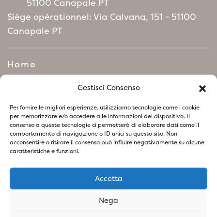
51100 Canapale PT
Siège opérationnel: Via Calvana, 151 - 51100
Canapale PT
Home
Manifeste de politique
Gestisci Consenso
environnementale
Per fornire le migliori esperienze, utilizziamo tecnologie come i cookie
per memorizzare e/o accedere alle informazioni del dispositivo. Il
consenso a queste tecnologie ci permetterà di elaborare dati come il
Suivez-nous sur les réseaux sociaux
comportamento di navigazione o ID unici su questo sito. Non
acconsentire o ritirare il consenso può influire negativamente su alcune
caratteristiche e funzioni.
Accetta
Politique de confidentialité
Politique relative aux Cookies
Nega
SOCIETA' AGRICOLA VIVAI PIANTE BARONTI DI BARONTI