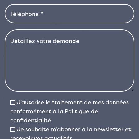
produire des inflorescences aériennes sur des
tiges rigides, avec des fleurs tubulaires
rougeâtres, bien que la floraison au jardin ne
soit pas toujours garantie. La plante est
principalement cultivée pour la valeur
décorative de son feuillage. Le Phormium
‘Black Adder’ préfère les expositions en plein
soleil ou à mi-ombre et s’adapte à une grande
variété de sols, à condition qu’ils soient bien
drainés. Résistant au vent et au sel, il convient
parfaitement aux jardins côtiers. Tolérant à la
sécheresse une fois bien établi, il supporte des
J’autorise le traitement de mes données
températures hivernales modérées, mais dans
conformément à la
Politique de
les régions sujettes aux gelées prolongées, il
confidentialité
est préférable de le cultiver en pot ou à l’abri.
Je souhaite m’abonner à la newsletter et
Pour son allure audacieuse, son faible
recevoir vos actualités