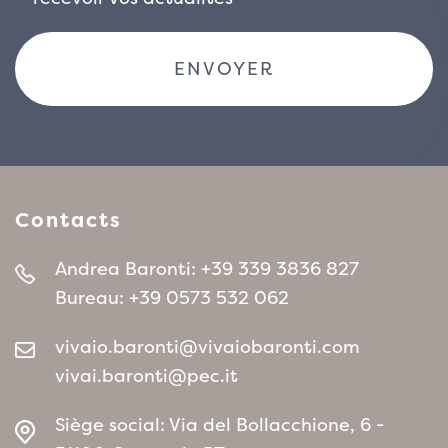
entretien et sa polyvalence paysagère, le
Phormium cookianum ‘Black Adder’ est un
excellent choix pour embellir les bordures, les
massifs contemporains et les espaces verts de
style minimaliste ou exotique.
Contacts
Andrea Baronti:
+39 339 3836 827
Bureau:
+39 0573 532 062
vivaio.baronti@vivaiobaronti.com
vivai.baronti@pec.it
Siège social: Via del Bollacchione, 6 -