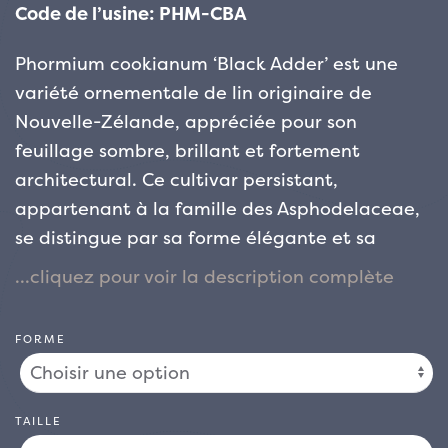
Code de l’usine: PHM-CBA
Phormium cookianum ‘Black Adder’ est une
variété ornementale de lin originaire de
Nouvelle-Zélande, appréciée pour son
feuillage sombre, brillant et fortement
architectural. Ce cultivar persistant,
appartenant à la famille des Asphodelaceae,
se distingue par sa forme élégante et sa
structure graphique, idéale pour créer des
contrastes forts et dynamiques dans les
jardins modernes, exotiques ou
FORME
méditerranéens. Ses feuilles, en forme de
ruban, longues et légèrement arquées,
présentent une couleur profonde et intense :
TAILLE
un violet très foncé tirant sur le noir, qui reste