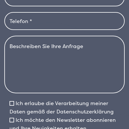
ausgewogenen und ordentlichen Wuchs.
Im
Sommer kann sie oberirdische Blütenstände
an starren Stielen mit rötlichen,
röhrenförmigen Blüten bilden, obwohl die
Blüte im Garten nicht immer garantiert ist. Die
Pflanze wird hauptsächlich wegen des
dekorativen Werts ihres Laubes angebaut.
Phormium ‚Black Adder‘ bevorzugt Standorte
in voller Sonne oder im Halbschatten und
passt sich einer Vielzahl von Böden an, solange
diese gut entwässert sind. Sie ist wind- und
salzresistent und eignet sich daher gut für
Küstengärten. Nach dem Anwachsen verträgt
Ich erlaube die Verarbeitung meiner
sie Trockenheit und verträgt gemäßigte
Daten gemäß der
Datenschutzerklärung
Wintertemperaturen. In Gebieten mit
Ich möchte den Newsletter abonnieren
anhaltendem Frost empfiehlt sich jedoch die
und Ihre Neuigkeiten erhalten