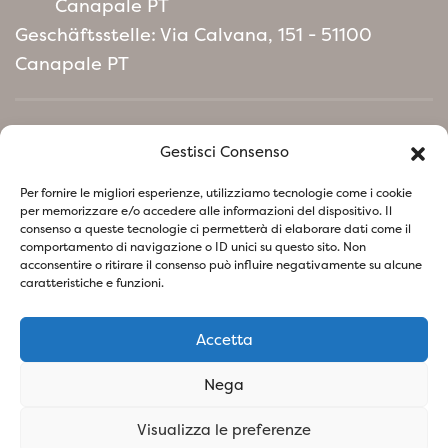
Canapale PT
Geschäftsstelle: Via Calvana, 151 - 51100
Canapale PT
Home
Gestisci Consenso
Umweltpolitisches Manifest
Per fornire le migliori esperienze, utilizziamo tecnologie come i cookie
per memorizzare e/o accedere alle informazioni del dispositivo. Il
consenso a queste tecnologie ci permetterà di elaborare dati come il
Folgen Sie uns in den sozialen Netzwerken
comportamento di navigazione o ID unici su questo sito. Non
acconsentire o ritirare il consenso può influire negativamente su alcune
caratteristiche e funzioni.
Accetta
Datenschutzerklärung
Cookie-Richtlinie
Nega
SOCIETA' AGRICOLA VIVAI PIANTE BARONTI DI BARONTI
Visualizza le preferenze
STEFANO E FIGLIO S.S - P.IVA
01741260473
- Design &