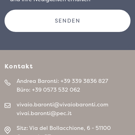
Pflanzung im Topf oder an geschützten
Standorten.
Phormium cookianum ‚Black
Adder‘ ist aufgrund seines markanten
Aussehens, seines geringen Pflegeaufwands
und seiner Vielseitigkeit in der
Landschaftsgestaltung eine ausgezeichnete
Wahl für Rabatten, moderne Blumenbeete
Kontakt
und Grünflächen im minimalistischen oder
exotischen Stil.
Andrea Baronti:
+39 339 3836 827
Büro:
+39 0573 532 062
vivaio.baronti@vivaiobaronti.com
vivai.baronti@pec.it
Sitz: Via del Bollacchione, 6 - 51100