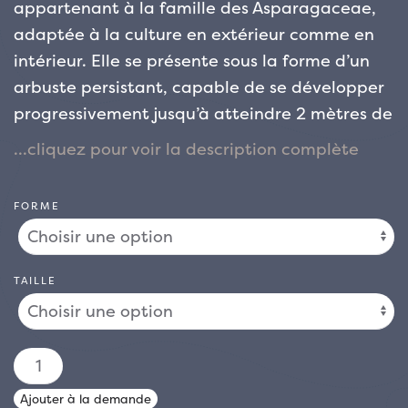
appartenant à la famille des Asparagaceae,
adaptée à la culture en extérieur comme en
intérieur. Elle se présente sous la forme d’un
arbuste persistant, capable de se développer
progressivement jusqu’à atteindre 2 mètres de
hauteur. La plante se caractérise par une tige
courte et robuste, d’où se développent au
centre de longues feuilles en forme de ruban :
FORME
d’abord dressées, elles tendent ensuite à
s’arquer vers les extrémités, présentant des
nuances de vert clair enrichies d’élégantes
TAILLE
nuances de rose.
Appréciée pour son aspect
décoratif et les contrastes chromatiques de
son feuillage, cette variété est idéale pour
quantité
décorer les espaces intérieurs d’une touche
de
Ajouter à la demande
exotique, mais est également largement