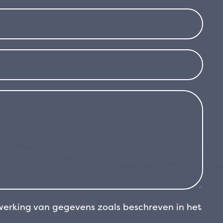
ekkelijk gedurende het hele seizoen. Photinia
; is een gemakkelijke plant om te kweken en
gedraineerde grond en een voorkeur voor een
eze cultivar wind- en zoutbestendig, waardoor
t en winderige omgevingen. Hoewel hij koudere
en met zeer goede vorstbestendigheid
eschermen of op een meer beschutte plek te
, de levendige kleur van de nieuwe bladeren
x fraseri ‘Little Red Robin’ een ideale keuze
 die het hele jaar door kleur en interesse
werking van gegevens zoals beschreven in het