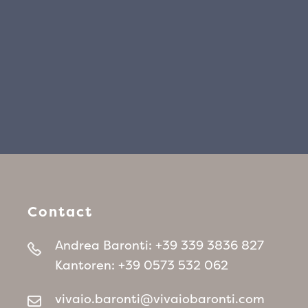
Contact
Andrea Baronti:
+39 339 3836 827
Kantoren:
+39 0573 532 062
vivaio.baronti@vivaiobaronti.com