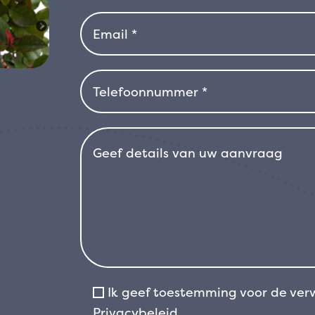
maakt deze variëteit bijzonder aantr
x fraseri &#39; Little Red Robin&#39
te onderhouden. Geschikt voor goed 
zonnige of halfschaduw locatie, is d
hij perfect is voor tuinen aan de kus
klimaten verdraagt, is het in gebied
raadzaam hem tijdens de winter te b
planten. Dankzij zijn winterhardheid
en zijn gemakkelijke groei is Photinia 
voor wie op zoek is naar een sierplant
toevoegt, zonder veel onderhoud.
Ik geef toestemming voor de ver
Privacybeleid