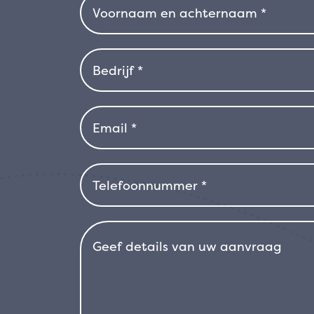
plant die zich gemakkelijk aanpast a
goed gedraineerd is. Hij geeft de voor
kleur het best tot zijn recht komt, ma
bestand tegen droogte, wind en zout,
kust of in droge klimaten. In gebied
beschermen of in een pot te kweken, 
worden verplaatst.
Door zijn elegant
te passen aan verschillende omgevi
‘Sundowner’ een ideale plant voor wi
winterharde vlassoort die de tuin kan
toets.