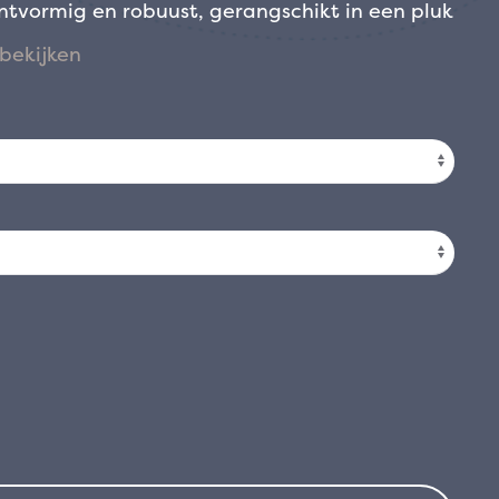
intvormig en robuust, gerangschikt in een pluk
dkleur varieert van warm, levendig rood in
dkleurige tinten die intenser worden met de
creëert een fascinerend contrast, waardoor
 krijgt. De opgaande groeiwijze, met een
m, maakt ‘Sundowner’ ook geschikt voor
ormium tenax ‘Sundowner’ wordt 1,5 tot 2
reedte, en bereikt een formaat waarmee hij
uimte in te nemen. De plant ontwikkelt zich
onieus verdeeld zijn vanuit het midden,
n blijft die niet vaak gesnoeid hoeft te
der overvloedig, kan in de zomer plaatsvinden
e kleine, buisvormige, koperrode bloemen
door bestuivende insecten. De belangrijkste
ter in het bijzondere blad, dat het hele jaar
owner’ is een winterharde en veelzijdige