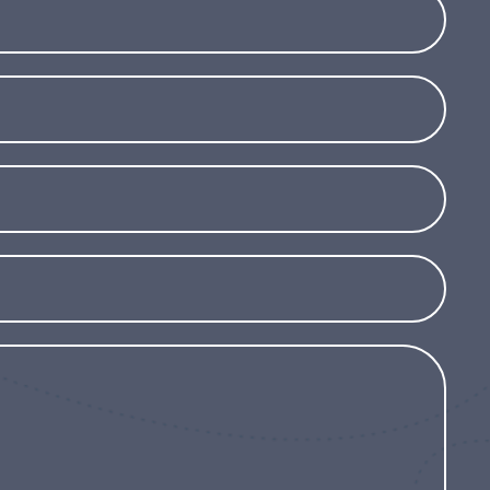
an verschillende soorten grond, mits deze
keur aan zonnige locaties, waar zijn rijke
ar hij verdraagt ook halfschaduw. Hij is
 waardoor hij ideaal is voor tuinen aan de
en met koude winters is het raadzaam hem te
zodat hij naar een meer beschutte plek kan
ie, levendige kleur en vermogen om zich aan
ngsomstandigheden is Phormium tenax
e op zoek is naar een decoratieve en
 verrijken met een exotische en verfijnde