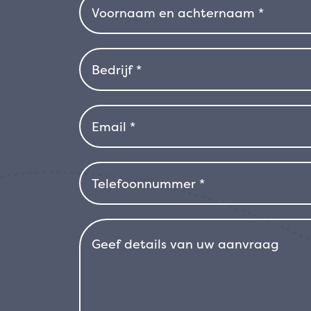
wind, zout en droogte, waardoor hij id
omstandigheden. Hoewel hij relatief 
raadzaam hem te beschermen in gebi
te kweken voor beschutting tijdens 
tegen omgevingsomstandigheden en z
tenax ‘Red’ een perfecte plant voor 
karakteristieke tuindecoratie die zo
verfraaien.