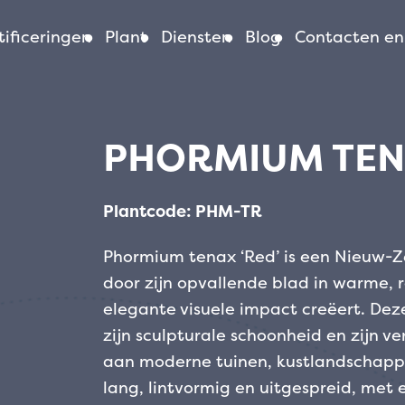
ificeringen
Plant
Diensten
Blog
Contacten en
PHORMIUM TEN
Plantcode: PHM-TR
Phormium tenax ‘Red’ is een Nieuw-Ze
door zijn opvallende blad in warme, 
elegante visuele impact creëert. D
zijn sculpturale schoonheid en zijn v
aan moderne tuinen, kustlandschappe
lang, lintvormig en uitgespreid, met e