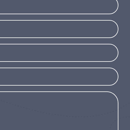
eaal is voor tuinen aan de kust of in barre
lage temperaturen verdraagt, is het
eden met langdurige vorst of hem in een pot
de koudste maanden.
Dankzij zijn weerstand
ijn buitengewone visuele effect is Phormium
wie op zoek is naar een onderscheidende en
wel moderne als meer natuurlijke tuinen kan