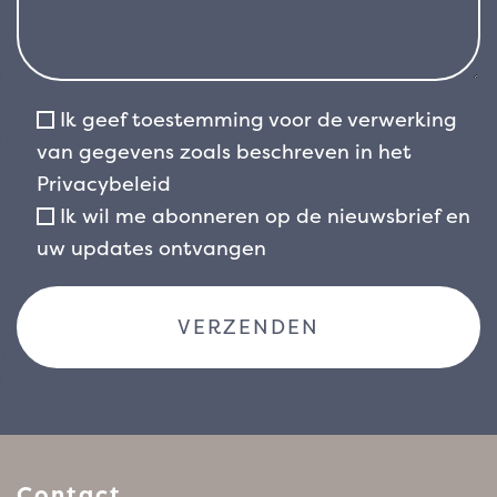
periodes van droogte verdragen. In gebieden
met strenge vorst is het het beste om hem te
beschermen of in een pot te kweken, zodat hij
tijdens de koudere maanden naar een
Ik geef toestemming voor de verwerking
beschutte plek kan worden verplaatst. Met
van gegevens zoals beschreven in het
zijn warme, opvallende kleur, gemakkelijke
Privacybeleid
groei en architectonische blad is Phormium
Ik wil me abonneren op de nieuwsbrief en
cookianum ‘Evening Glow’ een… is een
uw updates ontvangen
uitstekende keuze voor iedereen die structuur
en persoonlijkheid aan de tuin wil toevoegen
met een robuuste, decoratieve plant die het
hele jaar door te gebruiken is.
Contact