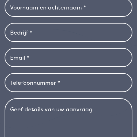
maar zachte groeiwijze, met een licht
spreidende structuur en naar buiten krullende
bladeren. De plant wordt gemiddeld 80-100
cm hoog, met een vergelijkbare spreiding, en
behoudt een compacte en regelmatige vorm,
zelfs zonder snoei. Onder gunstige
omstandigheden kan ‘Evening Glow’ in de
zomer bloeien met hoge bloemstelen met
roodbruine buisvormige bloeiwijzen. In de
sierteelt blijft het blad echter het meest
interessante kenmerk. Phormium ‘Evening
Glow’ past zich aan verschillende
omstandigheden aan en geeft de voorkeur
aan volle zon of halfschaduw en goed
gedraineerde grond. Hij is bestand tegen wind
en zout en kan, eenmaal goed gevestigd,