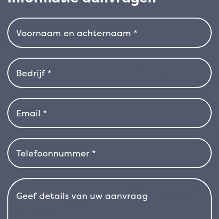
waardoor hij ideaal is voor stedelijke of
kustgebieden. Hij geeft de voorkeur aan koele
maar goed gedraineerde grond en past zich
goed aan verschillende bodem- en
klimaatomstandigheden aan. Hij is winterhard
in gematigde klimaten en verdraagt koude
goed zodra hij eenmaal gevestigd is. Dankzij
zijn compacte, slanke structuur is deze
cultivar geschikt voor formele borders, smalle
hagen, moderne architectonische ruimtes of
als verticaal element in siercomposities. Hij is
ook uitstekend geschikt in potten voor
terrassen, entrees of onderhoudsarme tuinen.