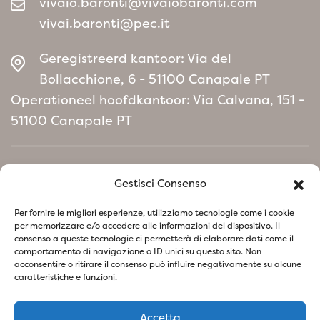
vivaio.baronti@vivaiobaronti.com
vivai.baronti@pec.it
Geregistreerd kantoor: Via del
Bollacchione, 6 - 51100 Canapale PT
Operationeel hoofdkantoor: Via Calvana, 151 -
51100 Canapale PT
Home
Gestisci Consenso
Milieubeleidmanifest
Per fornire le migliori esperienze, utilizziamo tecnologie come i cookie
per memorizzare e/o accedere alle informazioni del dispositivo. Il
consenso a queste tecnologie ci permetterà di elaborare dati come il
Volg ons op sociale netwerken
comportamento di navigazione o ID unici su questo sito. Non
acconsentire o ritirare il consenso può influire negativamente su alcune
caratteristiche e funzioni.
Accetta