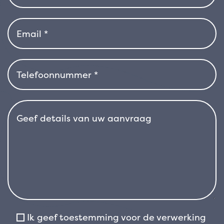
goed op snoei, wat de groei stimuleert en een
goede vormbeheersing mogelijk maakt. Hij is
vrij winterhard, maar gedijt goed op
beschutte plekken in koudere klimaten. Door
zijn grote aanpassingsvermogen is
‘Elegantissimus Aureus’ ideaal voor het
aanleggen van lage of middelgrote hagen,
groenblijvende borders, sierheesters of voor in
potten, waar hij met minimaal onderhoud een
blijvende decoratieve waarde biedt.
Ik geef toestemming voor de verwerking