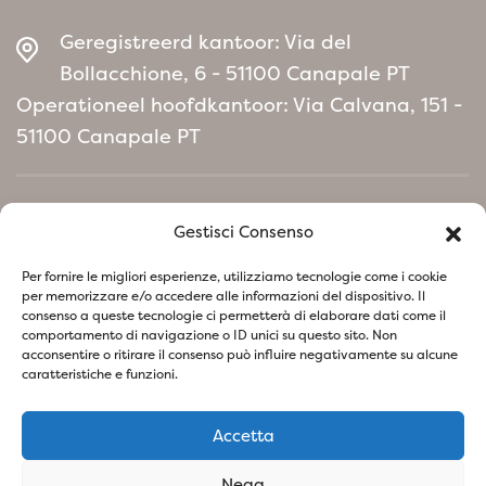
Geregistreerd kantoor: Via del
Bollacchione, 6 - 51100 Canapale PT
Operationeel hoofdkantoor: Via Calvana, 151 -
51100 Canapale PT
Home
Gestisci Consenso
Milieubeleidmanifest
Per fornire le migliori esperienze, utilizziamo tecnologie come i cookie
per memorizzare e/o accedere alle informazioni del dispositivo. Il
consenso a queste tecnologie ci permetterà di elaborare dati come il
Volg ons op sociale netwerken
comportamento di navigazione o ID unici su questo sito. Non
acconsentire o ritirare il consenso può influire negativamente su alcune
caratteristiche e funzioni.
Accetta
Privacybeleid
Cookiebeleid
Nega