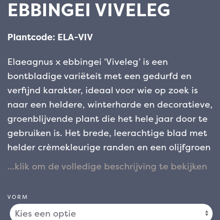
EBBINGEI VIVELEG
Plantcode: ELA-VIV
Elaeagnus x ebbingei ‘Viveleg’ is een
bontbladige variëteit met een gedurfd en
verfijnd karakter, ideaal voor wie op zoek is
naar een heldere, winterharde en decoratieve,
groenblijvende plant die het hele jaar door te
gebruiken is. Het brede, leerachtige blad met
helder crèmekleurige randen en een olijfgroen
hart trekt direct de aandacht en creëert een
opvallend visueel contrast dat zelfs de meest
schaduwrijke hoeken van de tuin opfleurt.
VORM
Dankzij de compacte, goed vertakte vorm is
‘Viveleg’ perfect voor sierhagen, maar ook als