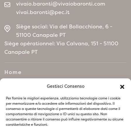
vivaio.baronti@vivaiobaronti.com
vivai.baronti@pec.it
Siège social: Via del Bollacchione, 6 -
51100 Canapale PT
Siège opérationnel: Via Calvana, 151 - 51100
Canapale PT
Home
Manifeste de politique
Gestisci Consenso
environnementale
Per fornire le migliori esperienze, utilizziamo tecnologie come i cookie
per memorizzare e/o accedere alle informazioni del dispositivo. Il
consenso a queste tecnologie ci permetterà di elaborare dati come il
Suivez-nous sur les réseaux sociaux
comportamento di navigazione o ID unici su questo sito. Non
acconsentire o ritirare il consenso può influire negativamente su alcune
caratteristiche e funzioni.