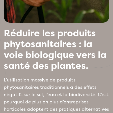
Réduire les produits
phytosanitaires : la
voie biologique vers la
santé des plantes.
L’utilisation massive de produits
phytosanitaires traditionnels a des effets
négatifs sur le sol, l’eau et la biodiversité. C’est
pourquoi de plus en plus d’entreprises
horticoles adoptent des pratiques alternatives