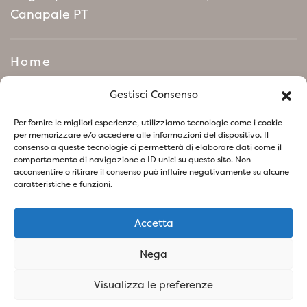
excellent choix pour ceux qui recherchent une
Canapale PT
plante polyvalente, facile d’entretien et
offrant un bel aspect pendant longtemps.
Home
Manifeste de politique
Gestisci Consenso
environnementale
Per fornire le migliori esperienze, utilizziamo tecnologie come i cookie
per memorizzare e/o accedere alle informazioni del dispositivo. Il
consenso a queste tecnologie ci permetterà di elaborare dati come il
Suivez-nous sur les réseaux sociaux
comportamento di navigazione o ID unici su questo sito. Non
acconsentire o ritirare il consenso può influire negativamente su alcune
caratteristiche e funzioni.
Accetta
Politique de confidentialité
Politique relative aux Cookies
Nega
SOCIETA' AGRICOLA VIVAI PIANTE BARONTI DI BARONTI
Visualizza le preferenze
STEFANO E FIGLIO S.S - P.IVA
01741260473
- Design &
Concept By Woola