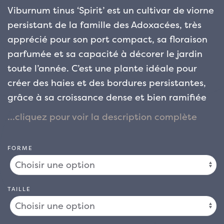
Viburnum tinus ‘Spirit’ est un cultivar de viorne
persistant de la famille des Adoxacées, très
apprécié pour son port compact, sa floraison
parfumée et sa capacité à décorer le jardin
toute l’année. C’est une plante idéale pour
créer des haies et des bordures persistantes,
grâce à sa croissance dense et bien ramifiée
qui lui confère un aspect soigné et ordonné.
Le Viburnum tinus ‘Spirit’ est arrondi et
FORME
compact, atteignant en moyenne 1,5 à 2
mètres de hauteur et de largeur. La plante
développe une couronne épaisse et bien
TAILLE
ramifiée, ce qui la rend parfaite pour former
une haie ou comme élément décoratif isolé
dans les petits jardins. Son port compact et la