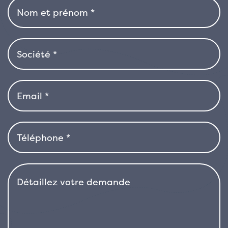
floraison beaucoup plus modeste, et dans
certains cas, il peut ne pas fleurir du tout s’il
est cultivé en pot ou à l’ombre. Lorsqu’elle est
présente, la floraison est discrète : de petites
fleurs étoilées blanc crème, légèrement
parfumées, apparaissent entre la fin du
printemps et l’été.
Le port de ‘Tricolor’ est étalé, rampant ou
retombant, avec une croissance lente et
contenue. Idéal comme couvre-sol pour les
bordures ou les massifs, il se prête également
très bien à la culture en pot, où il peut être
laissé retombé le long des bords des
contenants. Associé à des plantes au feuillage
foncé ou à des fleurs simples, il apporte