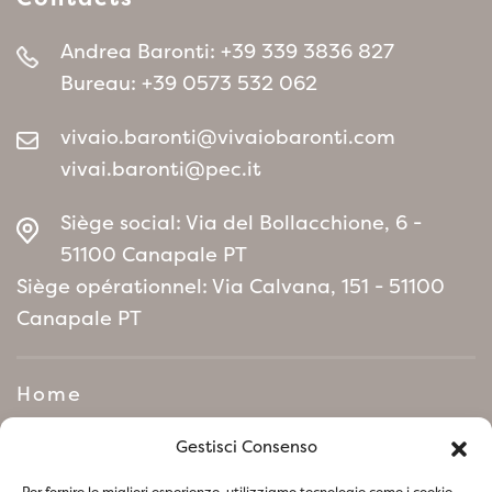
un choix raffiné pour ceux qui souhaitent
ajouter une touche de couleur décorative et
Andrea Baronti:
+39 339 3836 827
durable à leur jardin ou terrasse, sans
Bureau:
+39 0573 532 062
nécessiter un entretien important. Son atout
réside principalement dans l’aspect de ses
vivaio.baronti@vivaiobaronti.com
feuilles, qui garantissent un intérêt esthétique
vivai.baronti@pec.it
tout au long de l’année.
Siège social: Via del Bollacchione, 6 -
51100 Canapale PT
Siège opérationnel: Via Calvana, 151 - 51100
Canapale PT
Home
Manifeste de politique
Gestisci Consenso
environnementale