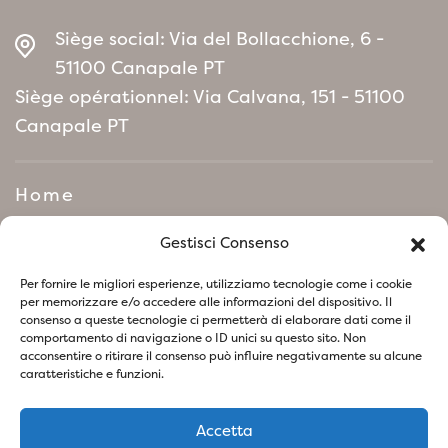
Siège social: Via del Bollacchione, 6 -
51100 Canapale PT
Siège opérationnel: Via Calvana, 151 - 51100
Canapale PT
Home
Manifeste de politique
Gestisci Consenso
environnementale
Per fornire le migliori esperienze, utilizziamo tecnologie come i cookie
per memorizzare e/o accedere alle informazioni del dispositivo. Il
consenso a queste tecnologie ci permetterà di elaborare dati come il
Suivez-nous sur les réseaux sociaux
comportamento di navigazione o ID unici su questo sito. Non
acconsentire o ritirare il consenso può influire negativamente su alcune
caratteristiche e funzioni.
Accetta
Politique de confidentialité
Politique relative aux Cookies