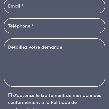
aussi bien en isolé que pour la création de
haies formelles, grâce à sa facilité de mise en
forme et d’entretien. Tolérante à la taille, elle
répond également bien aux interventions de
contention et de mise en forme.
Osmanthus ×
burkwoodii préfère les emplacements
ensoleillés ou semi-ombragés et s’adapte à
différents types de sols, à condition qu’ils
soient bien drainés. C’est une plante robuste,
résistante au froid et au vent, et également
bien adaptée aux environnements urbains,
grâce à sa bonne tolérance à la pollution
atmosphérique. Une fois bien établi, il tolère
même de courtes périodes de sécheresse.
Pour
J’autorise le traitement de mes données
sa combinaison d’élégance, de structure
conformément à la
Politique de
compacte et de floraison parfumée,