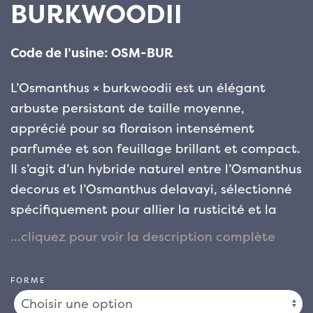
BURKWOODII
Code de l’usine: OSM-BUR
L’Osmanthus × burkwoodii est un élégant
arbuste persistant de taille moyenne,
apprécié pour sa floraison intensément
parfumée et son feuillage brillant et compact.
Il s’agit d’un hybride naturel entre l’Osmanthus
decorus et l’Osmanthus delavayi, sélectionné
spécifiquement pour allier la rusticité et la
forme ordonnée du premier au parfum et à la
finesse du second.
Le feuillage est l’un des
éléments ornementaux les plus appréciés : les
FORME
feuilles, ovales, coriaces et d’un vert foncé
brillant, forment une masse compacte et