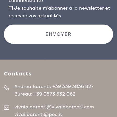
confidentialité
Osmanthus × burkwoodii est un excellent choix
Je souhaite m’abonner à la newsletter et
pour ceux qui veulent un feuillage persistant
recevoir vos actualités
raffiné, durable et facile à gérer, capable
d’offrir de l’intérêt pendant une grande partie
de l’année.
Contacts
Andrea Baronti:
+39 339 3836 827
Bureau:
+39 0573 532 062
vivaio.baronti@vivaiobaronti.com
vivai.baronti@pec.it