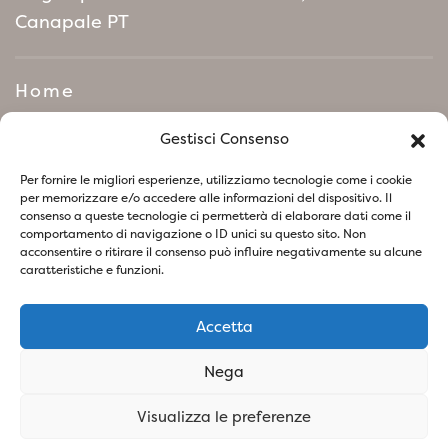
Canapale PT
Home
Manifeste de politique
Gestisci Consenso
environnementale
Per fornire le migliori esperienze, utilizziamo tecnologie come i cookie
per memorizzare e/o accedere alle informazioni del dispositivo. Il
consenso a queste tecnologie ci permetterà di elaborare dati come il
Suivez-nous sur les réseaux sociaux
comportamento di navigazione o ID unici su questo sito. Non
acconsentire o ritirare il consenso può influire negativamente su alcune
caratteristiche e funzioni.
Accetta
Politique de confidentialité
Politique relative aux Cookies
Nega
SOCIETA' AGRICOLA VIVAI PIANTE BARONTI DI BARONTI
Visualizza le preferenze
STEFANO E FIGLIO S.S - P.IVA
01741260473
- Design &
Concept By Woola