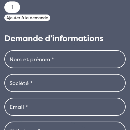
quantité
de
Ajouter à la demande
LOROPETALUM
CHINENSIS
Demande d’informations
EVER
RED
(R-
ROYALTY)