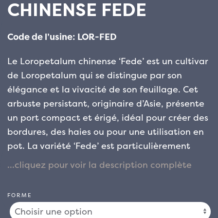
CHINENSE FEDE
Code de l’usine: LOR-FED
Le Loropetalum chinense ‘Fede’ est un cultivar
de Loropetalum qui se distingue par son
élégance et la vivacité de son feuillage. Cet
arbuste persistant, originaire d’Asie, présente
un port compact et érigé, idéal pour créer des
bordures, des haies ou pour une utilisation en
pot. La variété ‘Fede’ est particulièrement
appréciée pour ses feuilles vert foncé brillant,
qui prennent des nuances rouge-violet
pendant les périodes plus froides, conférant à
FORME
la plante un aspect riche et ornemental tout
au long de l’année.
La floraison, qui a lieu au