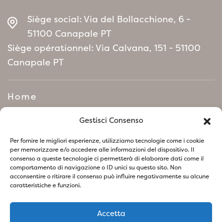
Siège social: Via del Bollacchione, 6 -
51100 Canapale PT
Siège opérationnel: Via Calvana, 151 - 51100
Canapale PT
Home
Manifeste de politique
Gestisci Consenso
environnementale
Per fornire le migliori esperienze, utilizziamo tecnologie come i cookie
per memorizzare e/o accedere alle informazioni del dispositivo. Il
consenso a queste tecnologie ci permetterà di elaborare dati come il
Suivez-nous sur les réseaux sociaux
comportamento di navigazione o ID unici su questo sito. Non
acconsentire o ritirare il consenso può influire negativamente su alcune
caratteristiche e funzioni.
Accetta
Politique de confidentialité
Politique relative aux Cookies