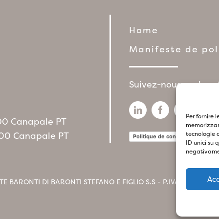
Home
Manifeste de po
Suivez-nous sur les 
Per fornire 
1100 Canapale PT
memorizzare
1100 Canapale PT
tecnologie 
Politique de confidentialité
P
ID unici su 
negativamen
Ac
TE BARONTI DI BARONTI STEFANO E FIGLIO S.S - P.IVA
017412604