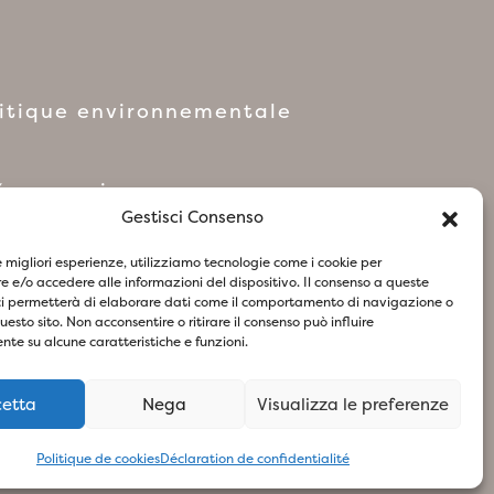
litique environnementale
réseaux sociaux
Gestisci Consenso
le migliori esperienze, utilizziamo tecnologie come i cookie per
 e/o accedere alle informazioni del dispositivo. Il consenso a queste
ci permetterà di elaborare dati come il comportamento di navigazione o
olitique relative aux Cookies
questo sito. Non acconsentire o ritirare il consenso può influire
te su alcune caratteristiche e funzioni.
cetta
Nega
Visualizza le preferenze
73
- Design & Concept By Woola
Politique de cookies
Déclaration de confidentialité