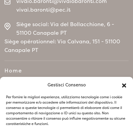
vivaio.baronti@vivaiobaronti.com
vivai.baronti@pec.it
Siège social: Via del Bollacchione, 6 -
51100 Canapale PT
Siège opérationnel: Via Calvana, 151 - 51100
Canapale PT
Home
Manifeste de politique
Gestisci Consenso
environnementale
Per fornire le migliori esperienze, utilizziamo tecnologie come i cookie
per memorizzare e/o accedere alle informazioni del dispositivo. Il
consenso a queste tecnologie ci permetterà di elaborare dati come il
Suivez-nous sur les réseaux sociaux
comportamento di navigazione o ID unici su questo sito. Non
acconsentire o ritirare il consenso può influire negativamente su alcune
caratteristiche e funzioni.