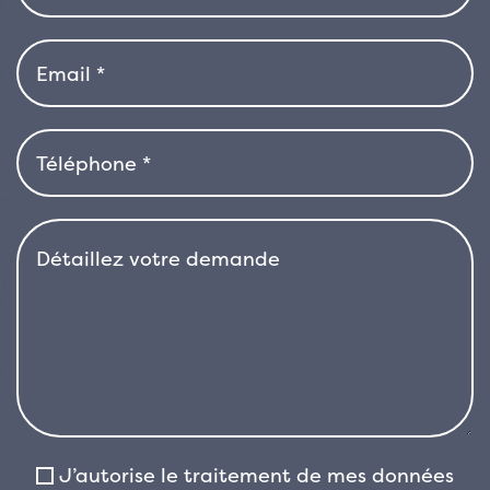
Buddleja apprécie l’eau surtout pendant la
floraison, mais elle souffre de l’humidité
stagnante, en particulier durant les mois
froids.
C’est une espèce à feuillage caduc, très
résistante et généreuse en floraison. Ses
feuilles sont lancéolées, vert moyen à foncé,
avec un revers grisâtre qui donne à la plante
un aspect légèrement argenté. Bien
entretenue, elle prend une forme arrondie
avec des branches arquées. La floraison
apparaît sur les nouvelles pousses à partir de
l’été, avec des fleurs intensément parfumées.
J’autorise le traitement de mes données