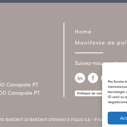
Home
Manifeste de po
Suivez-nous sur les 
Per fornire 
1100 Canapale PT
memorizzare
1100 Canapale PT
tecnologie 
Politique de confidentialité
P
ID unici su 
negativamen
Ac
TE BARONTI DI BARONTI STEFANO E FIGLIO S.S - P.IVA
017412604