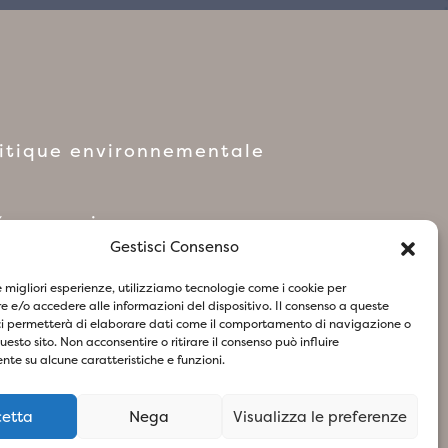
litique environnementale
réseaux sociaux
Gestisci Consenso
le migliori esperienze, utilizziamo tecnologie come i cookie per
 e/o accedere alle informazioni del dispositivo. Il consenso a queste
ci permetterà di elaborare dati come il comportamento di navigazione o
olitique relative aux Cookies
questo sito. Non acconsentire o ritirare il consenso può influire
te su alcune caratteristiche e funzioni.
cetta
Nega
Visualizza le preferenze
73
- Design & Concept By Woola