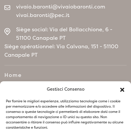
vivaio.baronti@vivaiobaronti.com
vivai.baronti@pec.it
Siège social: Via del Bollacchione, 6 -
51100 Canapale PT
Siège opérationnel: Via Calvana, 151 - 51100
Canapale PT
Home
Manifeste de politique
Gestisci Consenso
environnementale
Per fornire le migliori esperienze, utilizziamo tecnologie come i cookie
per memorizzare e/o accedere alle informazioni del dispositivo. Il
consenso a queste tecnologie ci permetterà di elaborare dati come il
Suivez-nous sur les réseaux sociaux
comportamento di navigazione o ID unici su questo sito. Non
acconsentire o ritirare il consenso può influire negativamente su alcune
caratteristiche e funzioni.