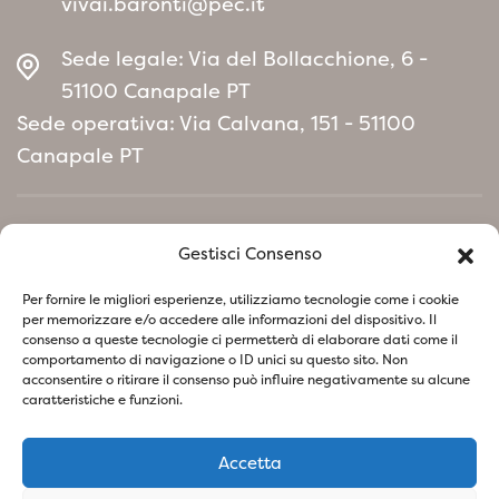
regolare è utile per controllare le dimensioni e
vivai.baronti@pec.it
mantenerla ordinata.
Sede legale: Via del Bollacchione, 6 -
Questa varietà di cipresso di Leyland è ideale
51100 Canapale PT
per chi desidera una pianta sempreverde che
Sede operativa: Via Calvana, 151 - 51100
offra un colore vivace durante tutto l’anno,
Canapale PT
unita alla capacità di formare rapidamente
barriere verdi. È perfetta per giardini moderni,
viali, bordure, siepi formali e per chi cerca una
Home
Gestisci Consenso
pianta resistente, di facile manutenzione e
Manifesto Politica Ambientale
con un alto valore ornamentale.
Per fornire le migliori esperienze, utilizziamo tecnologie come i cookie
per memorizzare e/o accedere alle informazioni del dispositivo. Il
consenso a queste tecnologie ci permetterà di elaborare dati come il
Seguici su i nostri social
comportamento di navigazione o ID unici su questo sito. Non
acconsentire o ritirare il consenso può influire negativamente su alcune
caratteristiche e funzioni.
Accetta
Privacy Policy
Cookie Policy