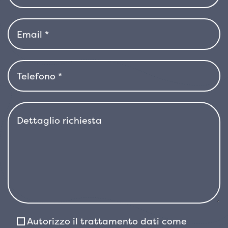
sole, rendendo questa varietà
particolarmente interessante nelle stagioni
più fredde, quando altre piante possono
sembrare più spoglie. Il colore dorato può
variare a seconda dell’esposizione al sole,
diventando più intenso in condizioni di pieno
sole e più morbido in zone ombreggiate. In
inverno, la pianta mantiene la sua
colorazione, anche se può sfumare verso
tonalità più verdi in alcune aree più
ombreggiate o fredde.
Cupressocyparis leylandii ‘Castlewellan Gold’ è
molto resistente e adattabile a diversi tipi di
terreno, anche se preferisce suoli ben drenati,
fertili e leggermente acidi. Si adatta bene
Autorizzo il trattamento dati come