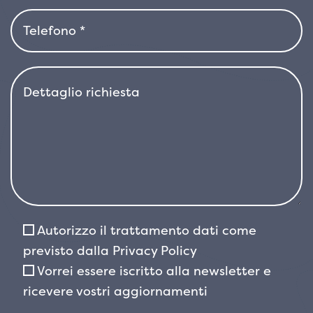
medio-alte che per composizioni libere. Grazie
alla sua forma naturale compatta, è possibile
mantenerla anche in dimensioni più
contenute con leggere potature, che
stimolano la produzione di nuovi getti
colorati.
In primavera la pianta può produrre piccoli
fiori bianchi riuniti in infiorescenze a
pannocchia. La fioritura, pur essendo
secondaria rispetto al valore ornamentale del
fogliame, aggiunge un ulteriore elemento di
interesse e può essere seguita dalla comparsa
Autorizzo il trattamento dati come
di bacche rosse, apprezzate dalla fauna
previsto dalla
Privacy Policy
selvatica.
Vorrei essere iscritto alla newsletter e
Photinia x fraseri 'Pink Marble' è robusta e di
ricevere vostri aggiornamenti
facile coltivazione. Si adatta bene a diversi