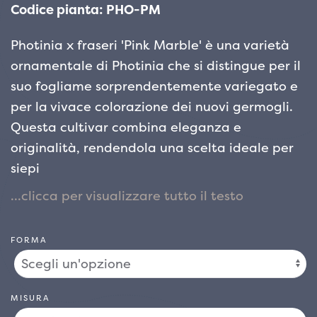
Codice pianta: PHO-PM
Photinia x fraseri 'Pink Marble' è una varietà
ornamentale di Photinia che si distingue per il
suo fogliame sorprendentemente variegato e
per la vivace colorazione dei nuovi germogli.
Questa cultivar combina eleganza e
originalità, rendendola una scelta ideale per
siepi
decorative, bordure miste o come esemplare
isolato in vaso o in giardino.
Il fogliame rappresenta l’elemento più
FORMA
caratterizzante di 'Pink Marble'. Le foglie,
coriacee e
lucide, presentano una straordinaria
MISURA
variegatura naturale con margini bianco-