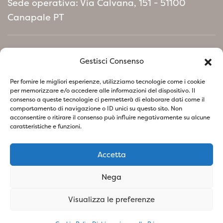
Sede operativa: Via Calvana, 151 - 51100
l’anno, sia in giardino che in vaso.
Canapale PT
Home
Gestisci Consenso
Manifesto Politica Ambientale
Per fornire le migliori esperienze, utilizziamo tecnologie come i cookie
per memorizzare e/o accedere alle informazioni del dispositivo. Il
consenso a queste tecnologie ci permetterà di elaborare dati come il
Seguici su i nostri social
comportamento di navigazione o ID unici su questo sito. Non
acconsentire o ritirare il consenso può influire negativamente su alcune
caratteristiche e funzioni.
Accetta
Privacy Policy
Cookie Policy
Nega
SOCIETA' AGRICOLA VIVAI PIANTE BARONTI DI BARONTI
Visualizza le preferenze
STEFANO E FIGLIO S.S - P.IVA
01741260473
- Design &
Concept By Woola