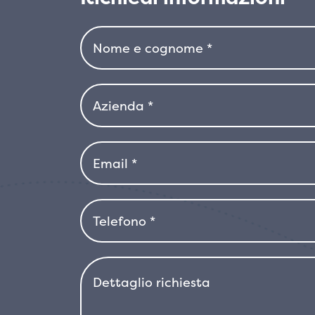
germogli, rende questa varietà partic
ROBIN
stagionale.
quantità
Photinia x fraseri ‘Little Red Robin’ 
Adatta a terreni ben drenati e favore
mezz’ombra, questa cultivar è resisten
perfetta per giardini costieri e ambien
in zone con gelate molto rigide è con
piantarla in posizioni più riparate.
Con la sua resistenza, il colore vivace 
Photinia x fraseri ‘Little Red Robin’ 
ornamentale che aggiunga colore e in
richiedere molta manutenzione.