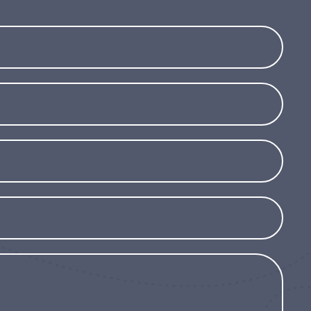
olarmente interessante per l’intero ciclo
è una pianta facile da coltivare e mantenere.
vole a una posizione soleggiata o di
te al vento e alla salsedine, il che la rende
ti ventosi. Sebbene tolleri i climi più freddi,
sigliabile proteggerla durante l’inverno o
delle foglie nuove e la facilità di coltivazione,
è una scelta ideale per chi cerca una pianta
teresse durante tutto l’anno, senza