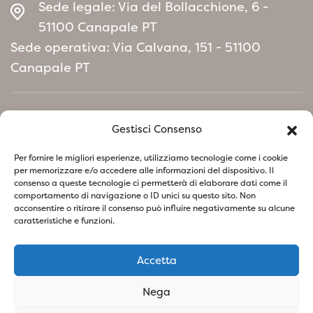
Sede legale: Via del Bollacchione, 6 -
51100 Canapale PT
Sede operativa: Via Calvana, 151 - 51100
Canapale PT
Home
Gestisci Consenso
Manifesto Politica Ambientale
Per fornire le migliori esperienze, utilizziamo tecnologie come i cookie
per memorizzare e/o accedere alle informazioni del dispositivo. Il
consenso a queste tecnologie ci permetterà di elaborare dati come il
Seguici su i nostri social
comportamento di navigazione o ID unici su questo sito. Non
acconsentire o ritirare il consenso può influire negativamente su alcune
caratteristiche e funzioni.
Accetta
Privacy Policy
Cookie Policy
Nega
SOCIETA' AGRICOLA VIVAI PIANTE BARONTI DI BARONTI