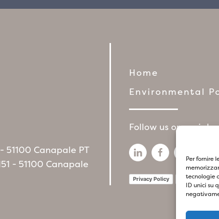
Home
Environmental Po
Follow us on social 
6 - 51100 Canapale PT
Per fornire 
151 - 51100 Canapale
memorizzare
tecnologie 
Privacy Policy
Cookie Policy
ID unici su 
negativamen