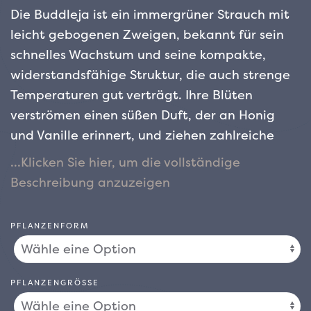
Die Buddleja ist ein immergrüner Strauch mit
leicht gebogenen Zweigen, bekannt für sein
schnelles Wachstum und seine kompakte,
widerstandsfähige Struktur, die auch strenge
Temperaturen gut verträgt. Ihre Blüten
verströmen einen süßen Duft, der an Honig
und Vanille erinnert, und ziehen zahlreiche
Schmetterlinge an – daher der gebräuchliche
Name „Schmetterlingsstrauch“.
Ursprünglich aus China stammend, wurde die
PFLANZENFORM
Buddleja 1893 nach Europa eingeführt und
verbreitete sich schnell dank ihrer
bemerkenswerten Anpassungsfähigkeit an
PFLANZENGRÖSSE
verschiedene Bodenarten, mit einer Vorliebe
für kalkhaltige Böden. Dieser Strauch kann