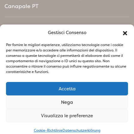
Canapale PT
Home
Gestisci Consenso
Umweltpolitisches Manifest
Per fornire le migliori esperienze, utilizziamo tecnologie come i cookie
per memorizzare e/o accedere alle informazioni del dispositivo. Il
consenso a queste tecnologie ci permetterà di elaborare dati come il
Folgen Sie uns in den sozialen Netzwerken
comportamento di navigazione o ID unici su questo sito. Non
acconsentire o ritirare il consenso può influire negativamente su alcune
caratteristiche e funzioni.
Accetta
Datenschutzerklärung
Cookie-Richtlinie
Nega
SOCIETA' AGRICOLA VIVAI PIANTE BARONTI DI BARONTI
Visualizza le preferenze
STEFANO E FIGLIO S.S - P.IVA
01741260473
- Design &
Concept By Woola
Cookie-Richtlinie
Datenschutzerklärung