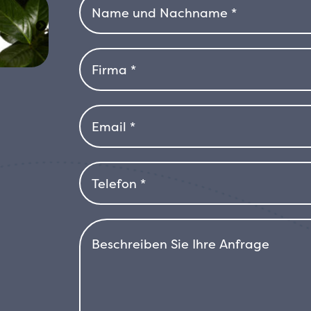
bevorzugt volle Sonne oder Halbscha
was ihre Einsatzmöglichkeiten deutlich
sie resistent gegen Wind, Stadtversc
daher ideal sowohl für städtische Um
ländlichen Gebieten. Dank ihrer Wide
und ihrer Sichtschutzfunktion ist Pr
praktische und elegante Lösung für a
pflegeleichte Hecke wünschen, die Fun