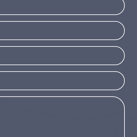
tten, wächst aber auch im Halbschatten gut,
 erweitert. Sobald sie gut verwurzelt ist, ist
hmutzung und Trockenheit und eignet sich
gebungen als auch für private Gärten in
rstandsfähigkeit, ihres dekorativen Laubes
unus laurocerasus &#39;Novita&#39; eine
lle, die eine immergrüne, dichte und
ktionalität und Ästhetik vereint.