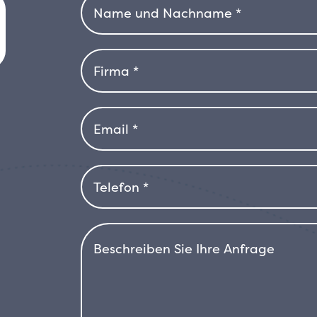
Blüte ist die Magnolia „Susan“ die idea
Farbexplosion wünschen, selbst auf