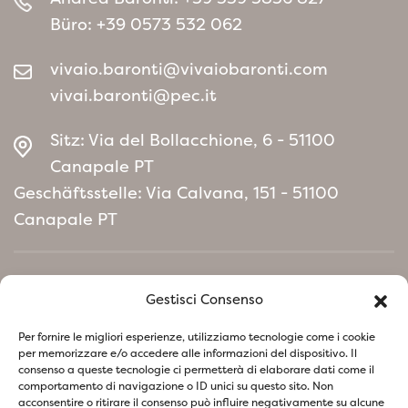
Büro:
+39 0573 532 062
vivaio.baronti@vivaiobaronti.com
vivai.baronti@pec.it
Sitz: Via del Bollacchione, 6 - 51100
Canapale PT
Geschäftsstelle: Via Calvana, 151 - 51100
Canapale PT
Home
Gestisci Consenso
Umweltpolitisches Manifest
Per fornire le migliori esperienze, utilizziamo tecnologie come i cookie
per memorizzare e/o accedere alle informazioni del dispositivo. Il
consenso a queste tecnologie ci permetterà di elaborare dati come il
Folgen Sie uns in den sozialen Netzwerken
comportamento di navigazione o ID unici su questo sito. Non
acconsentire o ritirare il consenso può influire negativamente su alcune