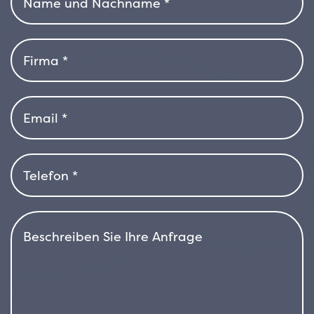
Aussehen. Im Herbst färben sich die Blätter
goldgelb und bieten auch außerhalb der
Blütezeit einen ästhetischen Reiz.
Magnolia
gallisonensis wächst aufrecht, hat eine breite,
ausgewogene Krone und erreicht Höhen
zwischen 6 und 10 Metern. Die Pflanze
bevorzugt saure, frische und gut durchlässige
Böden mit sonniger oder leicht schattiger
Lage. Obwohl sie relativ kälteresistent ist,
schätzt sie gemäßigtes, feuchtes Klima. Bei
großer Hitze ist eine gute Bewässerung
wichtig. Einmal gut angewachsen, verträgt sie
relativ viel Trockenheit, für optimales
Wachstum ist jedoch ein nährstoffreicher, gut
durchlüfteter Boden empfehlenswert.