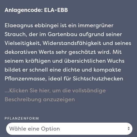
Anlagencode: ELA-EBB
Elaeagnus ebbingei ist ein immergrüner
Strauch, der im Gartenbau aufgrund seiner
Vielseitigkeit, Widerstandsfähigkeit und seines
dekorativen Werts sehr geschätzt wird. Mit
seinem kräftigen und übersichtlichen Wuchs
bildet er schnell eine dichte und kompakte
Pflanzenmasse, ideal für Sichtschutzhecken
oder als Solitär in Gärten, Parks oder großen
Töpfen. Sein Laub ist eine seiner Stärken:
große, ovale Blätter, glänzend grün auf der
Oberseite und silbrig auf der Unterseite,
PFLANZENFORM
erzeugen im Sonnenlicht schillernde Reflexe
und verleihen ihm selbst in den kältesten