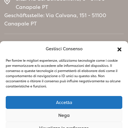
Canapale PT
Geschäftsstelle: Via Calvana, 151 - 51100
Canapale PT
Home
Gestisci Consenso
Umweltpolitisches Manifest
Per fornire le migliori esperienze, utilizziamo tecnologie come i cookie
per memorizzare e/o accedere alle informazioni del dispositivo. Il
consenso a queste tecnologie ci permetterà di elaborare dati come il
Folgen Sie uns in den sozialen Netzwerken
comportamento di navigazione o ID unici su questo sito. Non
acconsentire o ritirare il consenso può influire negativamente su alcune
caratteristiche e funzioni.
Accetta
Datenschutzerklärung
Cookie-Richtlinie
Nega
SOCIETA' AGRICOLA VIVAI PIANTE BARONTI DI BARONTI